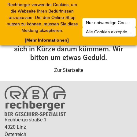
Rechberger verwendet Cookies, um
Toggle
die Webseite Ihren Bedürfnissen
navigation
anzupassen. Um den Online-Shop
Nur notwendige Cookies akzeptieren
nutzen zu können, müssen Sie diese
Leider ist ein technischer Fehler
Meldung akzeptieren.
Alle Cookies akzeptieren
aufgetreten. Unser Service-Team wird
[Mehr Informationen]
sich in Kürze darum kümmern. Wir
bitten um etwas Geduld.
Zur Startseite
Rechbergerstraße 1
4020 Linz
Österreich