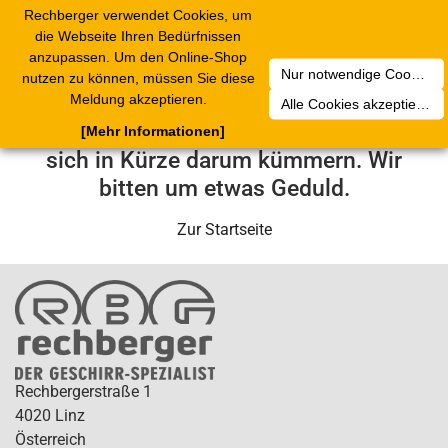
Rechberger verwendet Cookies, um
Toggle
die Webseite Ihren Bedürfnissen
navigation
anzupassen. Um den Online-Shop
Nur notwendige Cookies akzeptieren
nutzen zu können, müssen Sie diese
Leider ist ein technischer Fehler
Meldung akzeptieren.
Alle Cookies akzeptieren
aufgetreten. Unser Service-Team wird
[Mehr Informationen]
sich in Kürze darum kümmern. Wir
bitten um etwas Geduld.
Zur Startseite
Rechbergerstraße 1
4020 Linz
Österreich