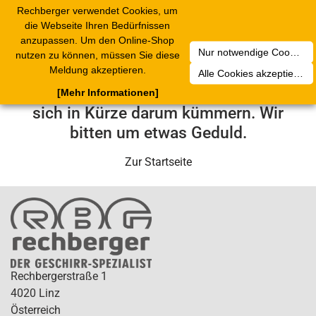
Rechberger verwendet Cookies, um
Toggle
die Webseite Ihren Bedürfnissen
navigation
anzupassen. Um den Online-Shop
Nur notwendige Cookies akzeptieren
nutzen zu können, müssen Sie diese
Leider ist ein technischer Fehler
Meldung akzeptieren.
Alle Cookies akzeptieren
aufgetreten. Unser Service-Team wird
[Mehr Informationen]
sich in Kürze darum kümmern. Wir
bitten um etwas Geduld.
Zur Startseite
Rechbergerstraße 1
4020 Linz
Österreich