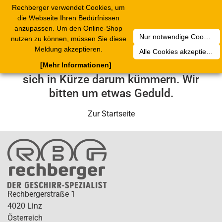
Rechberger verwendet Cookies, um
Toggle
die Webseite Ihren Bedürfnissen
navigation
anzupassen. Um den Online-Shop
Nur notwendige Cookies akzeptieren
nutzen zu können, müssen Sie diese
Leider ist ein technischer Fehler
Meldung akzeptieren.
Alle Cookies akzeptieren
aufgetreten. Unser Service-Team wird
[Mehr Informationen]
sich in Kürze darum kümmern. Wir
bitten um etwas Geduld.
Zur Startseite
Rechbergerstraße 1
4020 Linz
Österreich