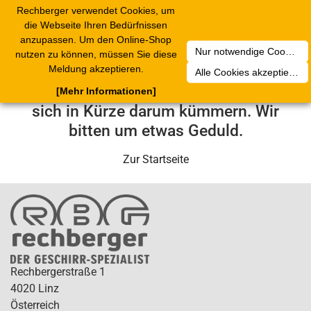
Rechberger verwendet Cookies, um
Toggle
die Webseite Ihren Bedürfnissen
navigation
anzupassen. Um den Online-Shop
Nur notwendige Cookies akzeptieren
nutzen zu können, müssen Sie diese
Leider ist ein technischer Fehler
Meldung akzeptieren.
Alle Cookies akzeptieren
aufgetreten. Unser Service-Team wird
[Mehr Informationen]
sich in Kürze darum kümmern. Wir
bitten um etwas Geduld.
Zur Startseite
Rechbergerstraße 1
4020 Linz
Österreich