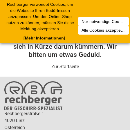
Rechberger verwendet Cookies, um
Toggle
die Webseite Ihren Bedürfnissen
navigation
anzupassen. Um den Online-Shop
Nur notwendige Cookies akzeptieren
nutzen zu können, müssen Sie diese
Leider ist ein technischer Fehler
Meldung akzeptieren.
Alle Cookies akzeptieren
aufgetreten. Unser Service-Team wird
[Mehr Informationen]
sich in Kürze darum kümmern. Wir
bitten um etwas Geduld.
Zur Startseite
Rechbergerstraße 1
4020 Linz
Österreich