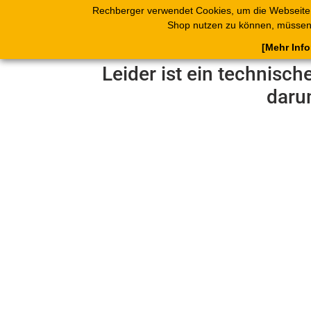
Rechberger verwendet Cookies, um die Webseite
Shop
Blätterk
Shop nutzen zu können, müssen 
[Mehr Inf
Leider ist ein technisch
daru