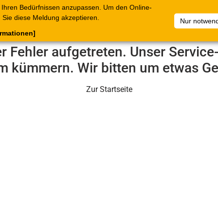
 Ihren Bedürfnissen anzupassen. Um den Online-
ataloge
Warenkorb
Belege
Artikelsammlungen
Sie diese Meldung akzeptieren.
Nur notwend
ormationen]
er Fehler aufgetreten. Unser Servic
m kümmern. Wir bitten um etwas Ge
Zur Startseite