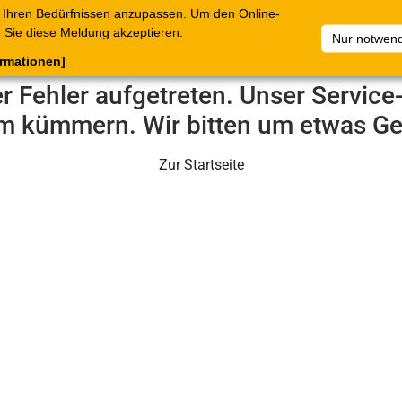
 Ihren Bedürfnissen anzupassen. Um den Online-
ataloge
Warenkorb
Belege
Artikelsammlungen
Sie diese Meldung akzeptieren.
Nur notwend
ormationen]
er Fehler aufgetreten. Unser Servic
m kümmern. Wir bitten um etwas Ge
Zur Startseite