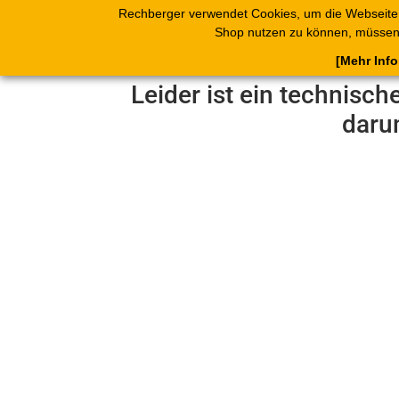
Rechberger verwendet Cookies, um die Webseite
Shop
Blätterk
Shop nutzen zu können, müssen 
[Mehr Inf
Leider ist ein technisch
daru