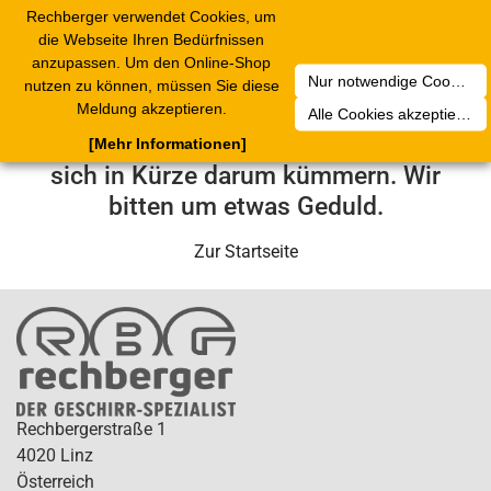
Rechberger verwendet Cookies, um
Toggle
die Webseite Ihren Bedürfnissen
navigation
anzupassen. Um den Online-Shop
Nur notwendige Cookies akzeptieren
nutzen zu können, müssen Sie diese
Leider ist ein technischer Fehler
Meldung akzeptieren.
Alle Cookies akzeptieren
aufgetreten. Unser Service-Team wird
[Mehr Informationen]
sich in Kürze darum kümmern. Wir
bitten um etwas Geduld.
Zur Startseite
Rechbergerstraße 1
4020 Linz
Österreich