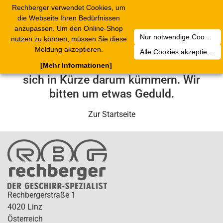
Rechberger verwendet Cookies, um
Toggle
die Webseite Ihren Bedürfnissen
navigation
anzupassen. Um den Online-Shop
Nur notwendige Cookies akzeptieren
nutzen zu können, müssen Sie diese
Leider ist ein technischer Fehler
Meldung akzeptieren.
Alle Cookies akzeptieren
aufgetreten. Unser Service-Team wird
[Mehr Informationen]
sich in Kürze darum kümmern. Wir
bitten um etwas Geduld.
Zur Startseite
Rechbergerstraße 1
4020 Linz
Österreich