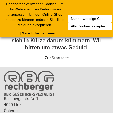
Rechberger verwendet Cookies, um
Toggle
die Webseite Ihren Bedürfnissen
navigation
anzupassen. Um den Online-Shop
Nur notwendige Cookies akzeptieren
nutzen zu können, müssen Sie diese
Leider ist ein technischer Fehler
Meldung akzeptieren.
Alle Cookies akzeptieren
aufgetreten. Unser Service-Team wird
[Mehr Informationen]
sich in Kürze darum kümmern. Wir
bitten um etwas Geduld.
Zur Startseite
Rechbergerstraße 1
4020 Linz
Österreich