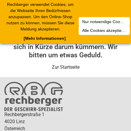
Rechberger verwendet Cookies, um
Toggle
die Webseite Ihren Bedürfnissen
navigation
anzupassen. Um den Online-Shop
Nur notwendige Cookies akzeptieren
nutzen zu können, müssen Sie diese
Leider ist ein technischer Fehler
Meldung akzeptieren.
Alle Cookies akzeptieren
aufgetreten. Unser Service-Team wird
[Mehr Informationen]
sich in Kürze darum kümmern. Wir
bitten um etwas Geduld.
Zur Startseite
Rechbergerstraße 1
4020 Linz
Österreich