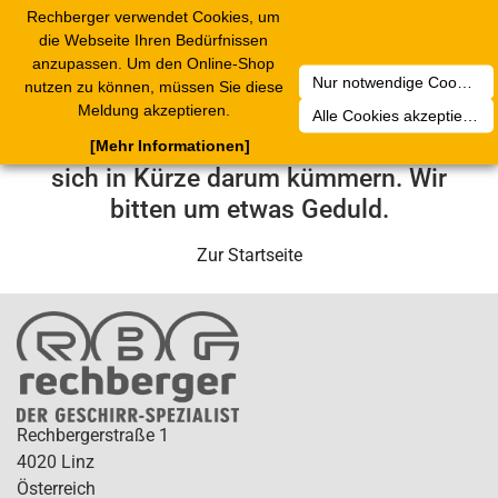
Rechberger verwendet Cookies, um
Toggle
die Webseite Ihren Bedürfnissen
navigation
anzupassen. Um den Online-Shop
Nur notwendige Cookies akzeptieren
nutzen zu können, müssen Sie diese
Leider ist ein technischer Fehler
Meldung akzeptieren.
Alle Cookies akzeptieren
aufgetreten. Unser Service-Team wird
[Mehr Informationen]
sich in Kürze darum kümmern. Wir
bitten um etwas Geduld.
Zur Startseite
Rechbergerstraße 1
4020 Linz
Österreich