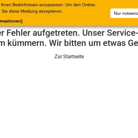
 Ihren Bedürfnissen anzupassen. Um den Online-
ataloge
Warenkorb
Belege
Artikelsammlungen
Sie diese Meldung akzeptieren.
Nur notwend
ormationen]
er Fehler aufgetreten. Unser Servic
m kümmern. Wir bitten um etwas Ge
Zur Startseite