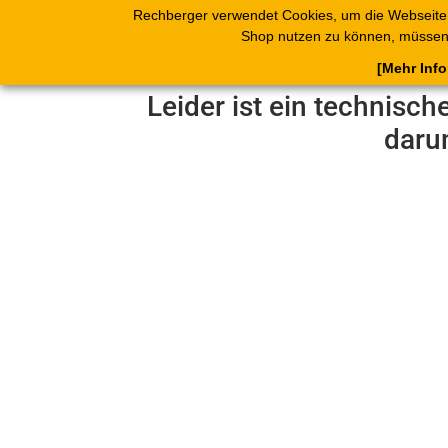
Rechberger verwendet Cookies, um die Webseite
Shop
Blätterk
Shop nutzen zu können, müssen 
[Mehr Inf
Leider ist ein technisch
daru