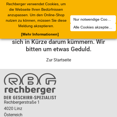
Rechberger verwendet Cookies, um
Toggle
die Webseite Ihren Bedürfnissen
navigation
anzupassen. Um den Online-Shop
Nur notwendige Cookies akzeptieren
nutzen zu können, müssen Sie diese
Leider ist ein technischer Fehler
Meldung akzeptieren.
Alle Cookies akzeptieren
aufgetreten. Unser Service-Team wird
[Mehr Informationen]
sich in Kürze darum kümmern. Wir
bitten um etwas Geduld.
Zur Startseite
Rechbergerstraße 1
4020 Linz
Österreich