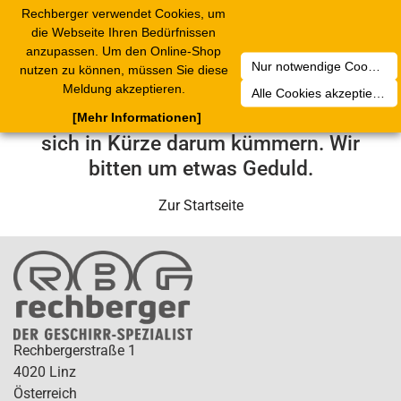
Rechberger verwendet Cookies, um
Toggle
die Webseite Ihren Bedürfnissen
navigation
anzupassen. Um den Online-Shop
Nur notwendige Cookies akzeptieren
nutzen zu können, müssen Sie diese
Leider ist ein technischer Fehler
Meldung akzeptieren.
Alle Cookies akzeptieren
aufgetreten. Unser Service-Team wird
[Mehr Informationen]
sich in Kürze darum kümmern. Wir
bitten um etwas Geduld.
Zur Startseite
Rechbergerstraße 1
4020 Linz
Österreich