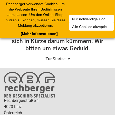
Rechberger verwendet Cookies, um
Toggle
die Webseite Ihren Bedürfnissen
navigation
anzupassen. Um den Online-Shop
Nur notwendige Cookies akzeptieren
nutzen zu können, müssen Sie diese
Leider ist ein technischer Fehler
Meldung akzeptieren.
Alle Cookies akzeptieren
aufgetreten. Unser Service-Team wird
[Mehr Informationen]
sich in Kürze darum kümmern. Wir
bitten um etwas Geduld.
Zur Startseite
Rechbergerstraße 1
4020 Linz
Österreich