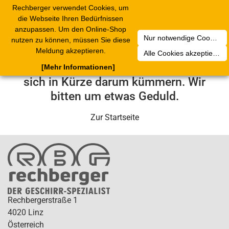
Rechberger verwendet Cookies, um
Toggle
die Webseite Ihren Bedürfnissen
navigation
anzupassen. Um den Online-Shop
Nur notwendige Cookies akzeptieren
nutzen zu können, müssen Sie diese
Leider ist ein technischer Fehler
Meldung akzeptieren.
Alle Cookies akzeptieren
aufgetreten. Unser Service-Team wird
[Mehr Informationen]
sich in Kürze darum kümmern. Wir
bitten um etwas Geduld.
Zur Startseite
Rechbergerstraße 1
4020 Linz
Österreich