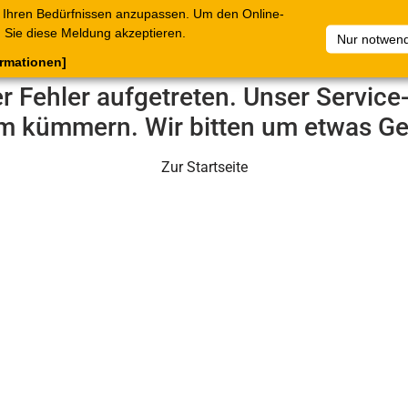
 Ihren Bedürfnissen anzupassen. Um den Online-
ataloge
Warenkorb
Belege
Artikelsammlungen
Sie diese Meldung akzeptieren.
Nur notwend
ormationen]
er Fehler aufgetreten. Unser Servic
m kümmern. Wir bitten um etwas Ge
Zur Startseite