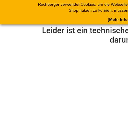
Rechberger verwendet Cookies, um die Webseite
Shop
Blätterk
Shop nutzen zu können, müssen 
[Mehr Inf
Leider ist ein technisch
daru