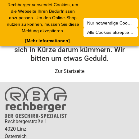
Rechberger verwendet Cookies, um
Toggle
die Webseite Ihren Bedürfnissen
navigation
anzupassen. Um den Online-Shop
Nur notwendige Cookies akzeptieren
nutzen zu können, müssen Sie diese
Leider ist ein technischer Fehler
Meldung akzeptieren.
Alle Cookies akzeptieren
aufgetreten. Unser Service-Team wird
[Mehr Informationen]
sich in Kürze darum kümmern. Wir
bitten um etwas Geduld.
Zur Startseite
Rechbergerstraße 1
4020 Linz
Österreich