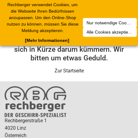
Rechberger verwendet Cookies, um
Toggle
die Webseite Ihren Bedürfnissen
navigation
anzupassen. Um den Online-Shop
Nur notwendige Cookies akzeptieren
nutzen zu können, müssen Sie diese
Leider ist ein technischer Fehler
Meldung akzeptieren.
Alle Cookies akzeptieren
aufgetreten. Unser Service-Team wird
[Mehr Informationen]
sich in Kürze darum kümmern. Wir
bitten um etwas Geduld.
Zur Startseite
Rechbergerstraße 1
4020 Linz
Österreich