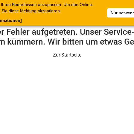
 Ihren Bedürfnissen anzupassen. Um den Online-
ataloge
Warenkorb
Belege
Artikelsammlungen
Sie diese Meldung akzeptieren.
Nur notwend
ormationen]
er Fehler aufgetreten. Unser Servic
m kümmern. Wir bitten um etwas Ge
Zur Startseite