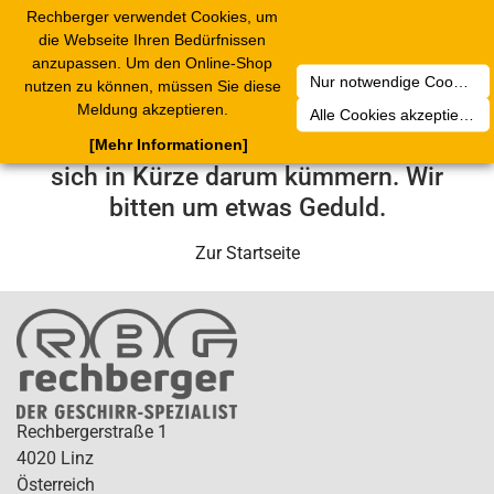
Rechberger verwendet Cookies, um
Toggle
die Webseite Ihren Bedürfnissen
navigation
anzupassen. Um den Online-Shop
Nur notwendige Cookies akzeptieren
nutzen zu können, müssen Sie diese
Leider ist ein technischer Fehler
Meldung akzeptieren.
Alle Cookies akzeptieren
aufgetreten. Unser Service-Team wird
[Mehr Informationen]
sich in Kürze darum kümmern. Wir
bitten um etwas Geduld.
Zur Startseite
Rechbergerstraße 1
4020 Linz
Österreich