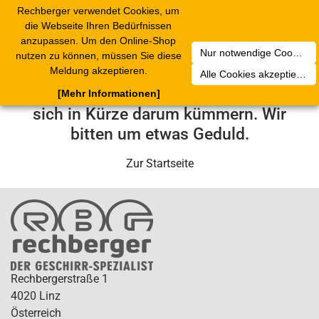
Rechberger verwendet Cookies, um
Toggle
die Webseite Ihren Bedürfnissen
navigation
anzupassen. Um den Online-Shop
Nur notwendige Cookies akzeptieren
nutzen zu können, müssen Sie diese
Leider ist ein technischer Fehler
Meldung akzeptieren.
Alle Cookies akzeptieren
aufgetreten. Unser Service-Team wird
[Mehr Informationen]
sich in Kürze darum kümmern. Wir
bitten um etwas Geduld.
Zur Startseite
Rechbergerstraße 1
4020 Linz
Österreich