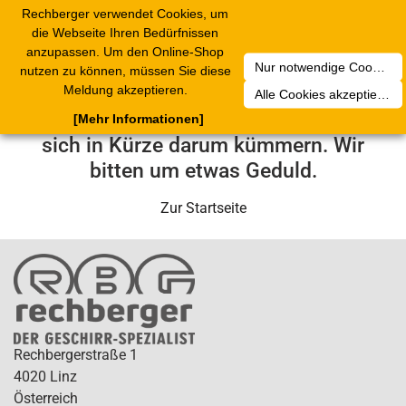
Rechberger verwendet Cookies, um
Toggle
die Webseite Ihren Bedürfnissen
navigation
anzupassen. Um den Online-Shop
Nur notwendige Cookies akzeptieren
nutzen zu können, müssen Sie diese
Leider ist ein technischer Fehler
Meldung akzeptieren.
Alle Cookies akzeptieren
aufgetreten. Unser Service-Team wird
[Mehr Informationen]
sich in Kürze darum kümmern. Wir
bitten um etwas Geduld.
Zur Startseite
Rechbergerstraße 1
4020 Linz
Österreich