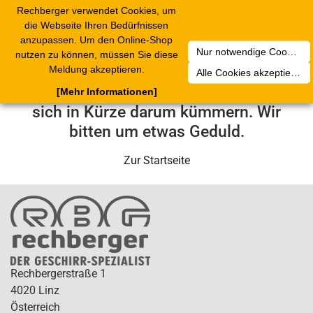
Rechberger verwendet Cookies, um
Toggle
die Webseite Ihren Bedürfnissen
navigation
anzupassen. Um den Online-Shop
Nur notwendige Cookies akzeptieren
nutzen zu können, müssen Sie diese
Leider ist ein technischer Fehler
Meldung akzeptieren.
Alle Cookies akzeptieren
aufgetreten. Unser Service-Team wird
[Mehr Informationen]
sich in Kürze darum kümmern. Wir
bitten um etwas Geduld.
Zur Startseite
Rechbergerstraße 1
4020 Linz
Österreich