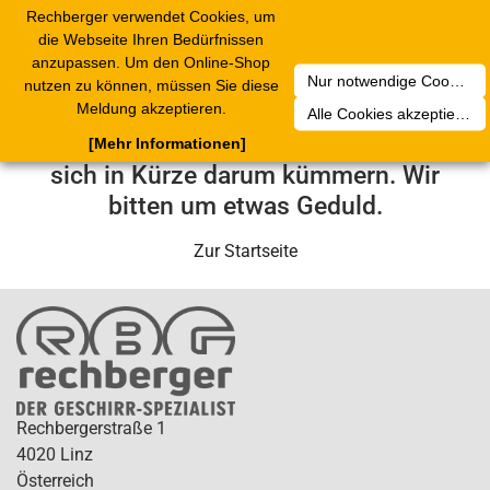
Rechberger verwendet Cookies, um
Toggle
die Webseite Ihren Bedürfnissen
navigation
anzupassen. Um den Online-Shop
Nur notwendige Cookies akzeptieren
nutzen zu können, müssen Sie diese
Leider ist ein technischer Fehler
Meldung akzeptieren.
Alle Cookies akzeptieren
aufgetreten. Unser Service-Team wird
[Mehr Informationen]
sich in Kürze darum kümmern. Wir
bitten um etwas Geduld.
Zur Startseite
Rechbergerstraße 1
4020 Linz
Österreich