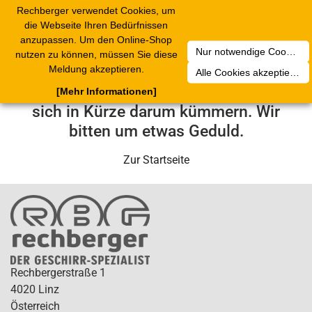
Rechberger verwendet Cookies, um
Toggle
die Webseite Ihren Bedürfnissen
navigation
anzupassen. Um den Online-Shop
Nur notwendige Cookies akzeptieren
nutzen zu können, müssen Sie diese
Leider ist ein technischer Fehler
Meldung akzeptieren.
Alle Cookies akzeptieren
aufgetreten. Unser Service-Team wird
[Mehr Informationen]
sich in Kürze darum kümmern. Wir
bitten um etwas Geduld.
Zur Startseite
Rechbergerstraße 1
4020 Linz
Österreich