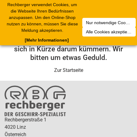
Rechberger verwendet Cookies, um
Toggle
die Webseite Ihren Bedürfnissen
navigation
anzupassen. Um den Online-Shop
Nur notwendige Cookies akzeptieren
nutzen zu können, müssen Sie diese
Leider ist ein technischer Fehler
Meldung akzeptieren.
Alle Cookies akzeptieren
aufgetreten. Unser Service-Team wird
[Mehr Informationen]
sich in Kürze darum kümmern. Wir
bitten um etwas Geduld.
Zur Startseite
Rechbergerstraße 1
4020 Linz
Österreich