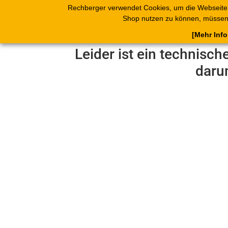
Rechberger verwendet Cookies, um die Webseite
Shop
Blätterk
Shop nutzen zu können, müssen 
[Mehr Inf
Leider ist ein technisch
daru