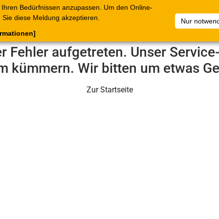
 Ihren Bedürfnissen anzupassen. Um den Online-
ataloge
Warenkorb
Belege
Artikelsammlungen
Sie diese Meldung akzeptieren.
Nur notwend
ormationen]
er Fehler aufgetreten. Unser Servic
m kümmern. Wir bitten um etwas Ge
Zur Startseite