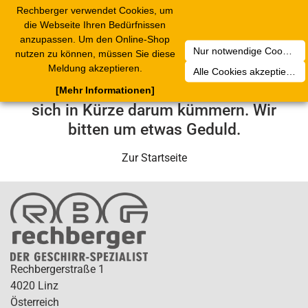
Rechberger verwendet Cookies, um
Toggle
die Webseite Ihren Bedürfnissen
navigation
anzupassen. Um den Online-Shop
Nur notwendige Cookies akzeptieren
nutzen zu können, müssen Sie diese
Leider ist ein technischer Fehler
Meldung akzeptieren.
Alle Cookies akzeptieren
aufgetreten. Unser Service-Team wird
[Mehr Informationen]
sich in Kürze darum kümmern. Wir
bitten um etwas Geduld.
Zur Startseite
Rechbergerstraße 1
4020 Linz
Österreich