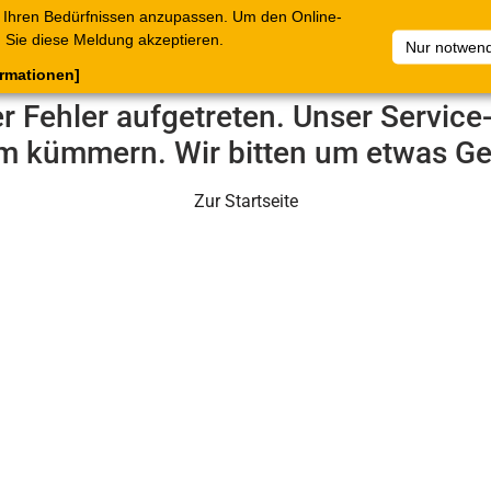
 Ihren Bedürfnissen anzupassen. Um den Online-
ataloge
Warenkorb
Belege
Artikelsammlungen
Sie diese Meldung akzeptieren.
Nur notwend
ormationen]
er Fehler aufgetreten. Unser Servic
m kümmern. Wir bitten um etwas Ge
Zur Startseite