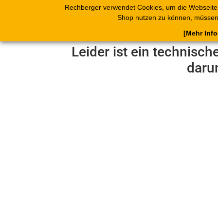
Rechberger verwendet Cookies, um die Webseite
Shop
Blätterk
Shop nutzen zu können, müssen 
[Mehr Inf
Leider ist ein technisch
daru