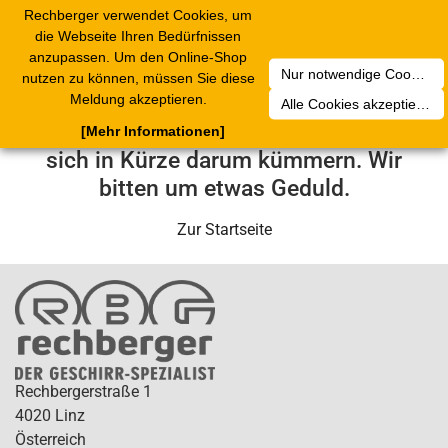
Rechberger verwendet Cookies, um
Toggle
die Webseite Ihren Bedürfnissen
navigation
anzupassen. Um den Online-Shop
Nur notwendige Cookies akzeptieren
nutzen zu können, müssen Sie diese
Leider ist ein technischer Fehler
Meldung akzeptieren.
Alle Cookies akzeptieren
aufgetreten. Unser Service-Team wird
[Mehr Informationen]
sich in Kürze darum kümmern. Wir
bitten um etwas Geduld.
Zur Startseite
Rechbergerstraße 1
4020 Linz
Österreich