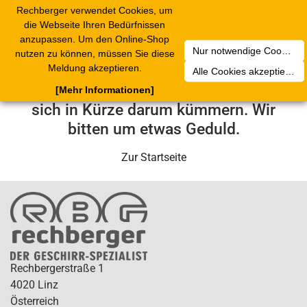
Rechberger verwendet Cookies, um
Toggle
die Webseite Ihren Bedürfnissen
navigation
anzupassen. Um den Online-Shop
Nur notwendige Cookies akzeptieren
nutzen zu können, müssen Sie diese
Leider ist ein technischer Fehler
Meldung akzeptieren.
Alle Cookies akzeptieren
aufgetreten. Unser Service-Team wird
[Mehr Informationen]
sich in Kürze darum kümmern. Wir
bitten um etwas Geduld.
Zur Startseite
Rechbergerstraße 1
4020 Linz
Österreich