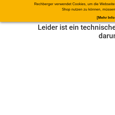
Rechberger verwendet Cookies, um die Webseite
Shop
Blätterk
Shop nutzen zu können, müssen 
[Mehr Inf
Leider ist ein technisch
daru