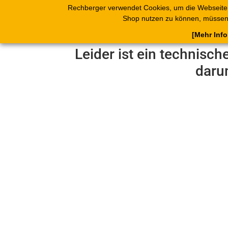
Rechberger verwendet Cookies, um die Webseite
Shop
Blätterk
Shop nutzen zu können, müssen 
[Mehr Inf
Leider ist ein technisch
daru