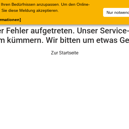
 Ihren Bedürfnissen anzupassen. Um den Online-
ataloge
Warenkorb
Belege
Artikelsammlungen
Sie diese Meldung akzeptieren.
Nur notwend
ormationen]
er Fehler aufgetreten. Unser Servic
m kümmern. Wir bitten um etwas Ge
Zur Startseite