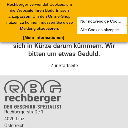
Rechberger verwendet Cookies, um
Toggle
die Webseite Ihren Bedürfnissen
navigation
anzupassen. Um den Online-Shop
Nur notwendige Cookies akzeptieren
nutzen zu können, müssen Sie diese
Leider ist ein technischer Fehler
Meldung akzeptieren.
Alle Cookies akzeptieren
aufgetreten. Unser Service-Team wird
[Mehr Informationen]
sich in Kürze darum kümmern. Wir
bitten um etwas Geduld.
Zur Startseite
Rechbergerstraße 1
4020 Linz
Österreich