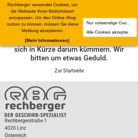
Rechberger verwendet Cookies, um
Toggle
die Webseite Ihren Bedürfnissen
navigation
anzupassen. Um den Online-Shop
Nur notwendige Cookies akzeptieren
nutzen zu können, müssen Sie diese
Leider ist ein technischer Fehler
Meldung akzeptieren.
Alle Cookies akzeptieren
aufgetreten. Unser Service-Team wird
[Mehr Informationen]
sich in Kürze darum kümmern. Wir
bitten um etwas Geduld.
Zur Startseite
Rechbergerstraße 1
4020 Linz
Österreich